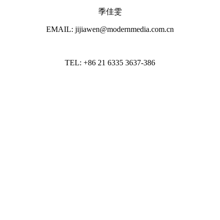
季佳雯
EMAIL: jijiawen@modernmedia.com.cn
TEL: +86 21 6335 3637-386