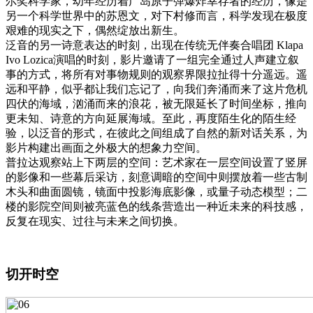
尔奖科学家，幼年经历着广岛原子弹爆炸幸存者的经历，像是
另一个科学世界中的苏恩文，对下村修而言，科学发现在极度
艰难的现实之下，偶然绽放出新生。
泛音的另一诗意表达的时刻，出现在传统无伴奏合唱团 Klapa
Ivo Lozica演唱的时刻，影片邀请了一组完全通过人声建立叙
事的方式，将所有对事物规则的观察界限拉扯得十分遥远。遥
远和平静，似乎都让我们忘记了，向我们奔涌而来了这片危机
四伏的海域，汹涌而来的浪花，被无限延长了时间坐标，推向
更未知、诗意的方向延展海域。至此，再度陌生化的陌生经
验，以泛音的形式，在彼此之间组成了自然的新对话关系，为
影片构建出画面之外极大的想象力空间。
普拉达观察站上下两层的空间：艺术家在一层空间设置了竖屏
的影像和一些幕后采访，刻意调暗的空间中则摆放着一些古制
木头和曲面圆镜，镜面中投影海底影像，或量子动态模型；二
楼的影院空间则被亮蓝色的线条营造出一种近未来的科技感，
反复在现实、过往与未来之间切换。
切开时空