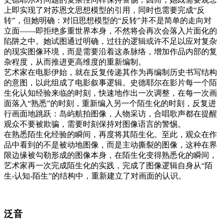
上即实现了对苏恩文思想模型的引用，同时也需要完成“反
转”，但她明确：对旧思想模型的“反转”并不是简单的走向对
立面——即拒绝多重世界本身，不然将会再次会落入片面化的
陷阱之中。她试图通过明确，过往的逻辑或许不足以应对复杂
的现实图像环境，而是需要沿着这条脉络，增加作品内部的复
杂程度，从而推进更高维度的重新编制。
艺术家在电影伊始，就在反复传递其作为再编制历史书写结构
的意图，以此组成了电影叙事逻辑。史德耶尔在影片每一个陌
生化认知经验来临的时刻，快速地作出一次调整，在每一次画
面落入“熟悉”的时刻，重新编入另一个陌生化的时刻，反复进
行画面地跳跃：岛屿航拍图像，人物采访，合唱歌声都在提醒
观众不要被欺骗，需要时刻保持对图像语言的警惕。
在熟悉陌生化经验的瞬间，再度将其陌生化。至此，观众在作
品中看到的不是被动地图像，而是主动撕裂的图像，这种在界
限边缘被勾勒形成的图像本身，在陌生化变得熟悉化的瞬间，
艺术家再一次完成陌生化的实践，完成了图像逻辑自身从“陌
生-认知-陌生”的结构中，重新建立了对画面的认识。
泛音