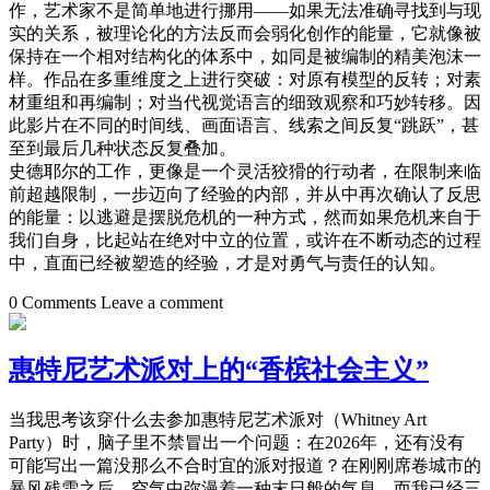
作，艺术家不是简单地进行挪用——如果无法准确寻找到与现
实的关系，被理论化的方法反而会弱化创作的能量，它就像被
保持在一个相对结构化的体系中，如同是被编制的精美泡沫一
样。作品在多重维度之上进行突破：对原有模型的反转；对素
材重组和再编制；对当代视觉语言的细致观察和巧妙转移。因
此影片在不同的时间线、画面语言、线索之间反复“跳跃”，甚
至到最后几种状态反复叠加。
史德耶尔的工作，更像是一个灵活狡猾的行动者，在限制来临
前超越限制，一步迈向了经验的内部，并从中再次确认了反思
的能量：以逃避是摆脱危机的一种方式，然而如果危机来自于
我们自身，比起站在绝对中立的位置，或许在不断动态的过程
中，直面已经被塑造的经验，才是对勇气与责任的认知。
0 Comments
Leave a comment
惠特尼艺术派对上的“香槟社会主义”
当我思考该穿什么去参加惠特尼艺术派对（Whitney Art
Party）时，脑子里不禁冒出一个问题：在2026年，还有没有
可能写出一篇没那么不合时宜的派对报道？在刚刚席卷城市的
暴风残雪之后，空气中弥漫着一种末日般的气息，而我已经三