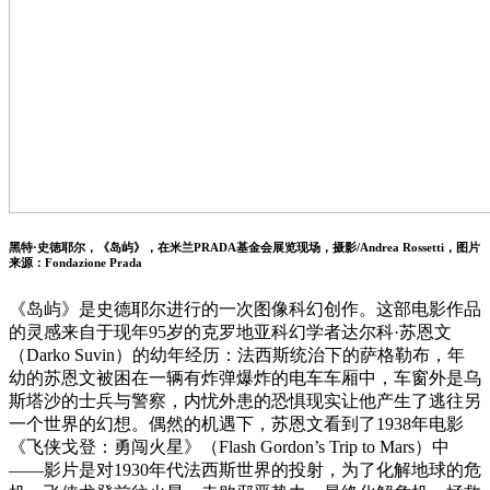
黑特·史徳耶尔，《岛屿》，在米兰PRADA基金会展览现场，摄影/Andrea Rossetti，图片
来源：Fondazione Prada
《岛屿》是史德耶尔进行的一次图像科幻创作。这部电影作品
的灵感来自于现年95岁的克罗地亚科幻学者达尔科·苏恩文
（Darko Suvin）的幼年经历：法西斯统治下的萨格勒布，年
幼的苏恩文被困在一辆有炸弹爆炸的电车车厢中，车窗外是乌
斯塔沙的士兵与警察，内忧外患的恐惧现实让他产生了逃往另
一个世界的幻想。偶然的机遇下，苏恩文看到了1938年电影
《飞侠戈登：勇闯火星》（Flash Gordon’s Trip to Mars）中
——影片是对1930年代法西斯世界的投射，为了化解地球的危