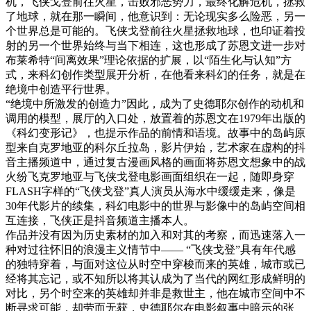
机，飞侠戈登前往火星，击败邪恶势力，最终化解危机，拯救
了地球，就在那一瞬间，他意识到：无论现实多么险恶，另一
个世界总是可能的。飞侠戈登前往火星拯救地球，也印证着投
射的另一个世界始终与当下相连，这也形成了苏恩文进一步对
布莱希特“间离效果”理论依据的扩展，以“陌生化与认知”方
式，来科幻创作类型展开分析，在他看来科幻的任务，就是在
绝境中创造平行世界。
“绝境中所激发的创造力”因此，成为了史德耶尔创作的动机和
调用的模型，展厅的入口处，放置着的苏恩文在1979年出版的
《科幻变形记》，也提示作品的前情和语境。故事中的岛屿原
型来自克罗地亚的科尔丘拉岛，影片伊始，艺术家在虚构的抖
音主播频道中，通过复古漫画风格的画面将苏恩文想象中的战
火纷飞克罗地亚与飞侠戈登电影画面组织在一起，随即身穿
FLASH字样的“飞侠戈登”真人演员从海水中缓缓走来，像是
30年代影片的续集，科幻电影中的世界与影像中的岛屿空间相
互连接，飞侠正是抖音频道主播本人。
作品并没有因为历史素材的加入和对其的考察，而迅速落入一
种对过往怀旧的浪漫主义情节中—— “飞侠戈登”具有年代感
的独特穿着，与面对这位从时空中穿梭而来的英雄，城市或已
经将其忘记，或不知所以将其认成为了当代的网红形成鲜明的
对比，另个时空来的英雄却并非是救世主，他在城市空间中不
断寻求可能，却劳而无获，史德耶尔在电影叙事中暗示的张