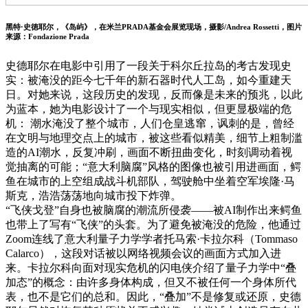
黑特·史徳耶尔，《岛屿》，在米兰PRADA基金会展览现场，摄影/Andrea Rossetti，图片
来源：Fondazione Prada
史德耶尔在电影中引用了一段关于科尔丘拉岛的考古发现史
实：被淹没的距今七千年的新石器时代人工岛，如今重建天
日。对她来说，这段历史的发现，反而像是未来的预兆，以此
为蓝本，她为电影设计了一个与现实相似，但更显极端的危
机： 潮水淹没了整个城市，人们仓皇逃窜，讽刺的是，曾经
在文明与地理交点上的城市，被这些看似精美，细节上粗制滥
造的AI潮水，反复冲刷，画面不断扭曲变化，时刻调动着视
觉抽离的可能；“意大利脑腐”风格的图像也被引用进画面，鳄
鱼在城市的上空组成战斗机部队，驾驶舱中坐着空军埃隆·马
斯克，浩浩荡荡地向城市投下炸弹。
“飞侠戈登”自身也被脑腐的潮流所侵袭——被AI制作出来鳄鱼
也带上了写有“飞侠”的头套。为了避免被淹没的危险，他通过
Zoom连线了意大利量子力学学者托马索·卡拉尔科（Tommaso
Calarco），这段对话被以网络视频会议的画面方式加入进
来。卡拉尔科向面对现实危机的闪电侠介绍了量子力学中“叠
加态”的概念：由许多身体构成，但又不被任何一个身体所代
表，也不是它们的总和。因此，“叠加”不是修复或还原，史德