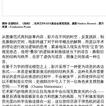
黑特·史徳耶尔，《岛屿》，在米兰PRADA基金会展览现场，摄影/Andrea Rossetti，图片
来源：Fondazione Prada
从图像范式再到故事内容，影片在不同的时空，反复跳跃，制
造撕裂的空间，电影跨越了对于科学概念的解释，而是以学术
的理论进行政治逻辑的思考，紧凑地深入现实去寻找“泛音”的
视觉形态，借用“叠加”的逻辑来刺激描述当下的语言：撕裂旧
有的结构与秩序，击穿了虚伪与谎言，图像之间形成一种泛
音。
在量子力学的理论模型之上，影片采用了一种更为诗意的表达
形式——本质是被重新激活的组织结构关系，这种关系所需要
保证的是作品在推进的过程中，不会被抹平，从而使得作品可
以不断制造出空间：史德耶尔中引入了另一位角色来支撑想象
空间——下村修（Osamu Shimomura）。
艺术家巧妙地将克尔丘拉岛海水中会出现无数发光的小点——
像星辰洒落海面极富生命力和想象力的画面，与下村修发现的
荧光蛋白科学实验连接在一起；这位曾经历原子弹危机的诺贝