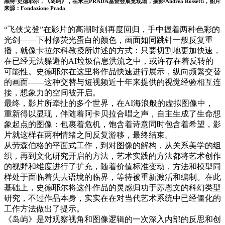
黑特·史徳耶尔，《岛屿》，在米兰PRADA基金会展览现场，摄影/Andrea Rossetti，图片
来源：Fondazione Prada
“飞侠戈登”在影片的高潮时刻再度回归，手中握着两种色彩的
光剑——下村修荧光蛋白的颜色，画面如同跳针一般反复重
播，就像卡拉尔科教授所讲述的方式：只要切割地更加快速，
在已经无法躲避的AI垃圾信息洪流之中，或许存在着反转的
可能性。史德耶尔在这里将作品快速进行展示，纵向频繁交替
的画面——这种交替与短视频近十年来提供的视觉经验相互连
接，想象力的空间被开启。
最终，影片所牵扯的多个世界，在AI海浪般的虚拟图像中，
重新得以显现，伴随着阿卡贝拉合唱之声，自主生成了生命想
象起点的图像：包裹着危机，饱含着诗意同时包含着希望，影
片就这样在两种情绪之间反复游移，最终结束。
从劳森伯格的平面式工作，到对图像的解构，从关系美学的组
织，再到文化研究开启的方法，艺术实践的方法都将艺术创作
的视野和维度进行了扩充，随着价值标准变动，方法和模型同
样处于面临着失去语境的临界，等待被重新激活和编制。在此
基础上，史德耶尔将这件作品的灵感归功于苏恩文的科幻类型
研究，不过作品本身，实实在在对当代艺术系统中已经僵化的
工作方法做出了提示。
《岛屿》是对观察视角和图像逻辑的一次深入内部的反思和创