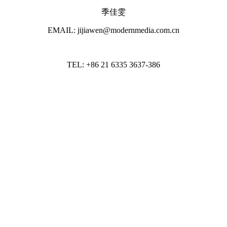
季佳雯
EMAIL: jijiawen@modernmedia.com.cn
TEL: +86 21 6335 3637-386