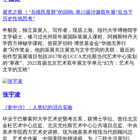
展览之眼 ｜“后殖民星群”的回响: 第15届沙迦双年展“在当下
历史性地思考”
申舶良，独立策展人、写作者，现居上海。纽约大学博物馆学
文学硕士，修习过光州双年展国际策展人课程、阿姆斯特丹大
学西方神秘学课程。曾获罗伯特·博世基金会“华德无界行
者”写作奖金。他的策展关注展览与文学空间的关联，最近的
创作型策展项目包括2017年在UCCA尤伦斯当代艺术中心策划
的“寒夜”、2022首届北京艺术双年展文学单元“幻方：艺术与
文学的互映”
张宇凌
《瓮中沙》：人类纪的泪点实验
毕业于巴黎索邦大学艺术史暨考古系，获博士学位。曾任北京
金杜艺术中心总监、北京尤伦斯艺术中心公共项目总监、中央
美术学院西方艺术史讲师。现为德基美术馆现当代部顾问总
监、艺术史作家，中国美院外聘讲师，为《三联生活周刊》、