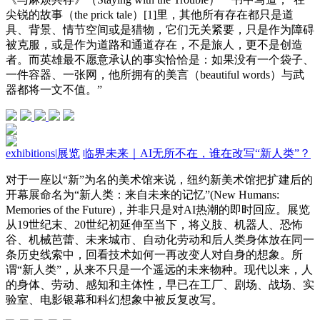
尖锐的故事（the prick tale）[1]里，其他所有存在都只是道
具、背景、情节空间或是猎物，它们无关紧要，只是作为障碍
被克服，或是作为道路和通道存在，不是旅人，更不是创造
者。而英雄最不愿意承认的事实恰恰是：如果没有一个袋子、
一件容器、一张网，他所拥有的美言（beautiful words）与武
器都将一文不值。”
exhibitions
|
展览
临界未来｜AI无所不在，谁在改写“新人类”？
对于一座以“新”为名的美术馆来说，纽约新美术馆把扩建后的
开幕展命名为“新人类：来自未来的记忆”(New Humans:
Memories of the Future)，并非只是对AI热潮的即时回应。展览
从19世纪末、20世纪初延伸至当下，将义肢、机器人、恐怖
谷、机械芭蕾、未来城市、自动化劳动和后人类身体放在同一
条历史线索中，回看技术如何一再改变人对自身的想象。所
谓“新人类”，从来不只是一个遥远的未来物种。现代以来，人
的身体、劳动、感知和主体性，早已在工厂、剧场、战场、实
验室、电影银幕和科幻想象中被反复改写。