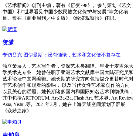
《艺术新闻》创刊主编，著有《窑变798》。参与策划《艺文
中国》和“世界看见中国少数民族文化保护与发展”等文化项
目。曾在《商业周刊／中文版》《经济观察报》任职。
贺潇
专访吕克·图伊曼斯：没有慷慨，艺术和文化便不复存在
独立策展人，艺术写作者，资深艺术类翻译。毕业于麦吉尔大
学美术史专业，她曾任职于亚洲艺术文献库中国大陆研究员和
艺术论坛中文网编辑。她长期的研究方向包括媒介更替时代对
于艺术创作和观看的影响， 以及当代女性艺术家创作的方向
以及关心的话题。她长期诸多国内和国际知名艺术刊物供稿，
其中包括ARTFORUM, Art-Ba-Ba, Flash Art, 艺术界, Art Review
Asia, Yishu,等。2021年3月，她在上海天线空间策划了群展
《众妙之家》
申舶良