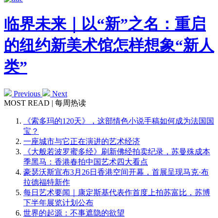
临界未来｜以“新”之名：重启
的纽约新美术馆怎样想象“新人
类”
Previous
Next
MOST READ | 每周热读
《索多玛的120天》，这部情色小说手稿如何成为法国国
宝？
一座城市与它正在演进的艺术经济
《大般若波罗蜜多经》刷新佛经拍卖纪录，苏曼殊成本
季黑马：香港春拍中国艺术四大看点
豪瑟沃斯宣布3月26日香港空间开幕，首展呈现马克·布
拉德福特新作
每日艺术要闻｜康定斯基代表作首度上拍苏富比，苏博
下半年展览计划公布
世界的起源：不事遮隐的欲望