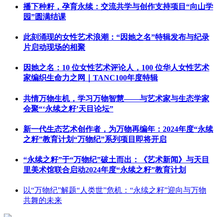
播下种籽，孕育永续：交流共学与创作支持项目“向山学
园”圆满结课
此刻涌现的女性艺术浪潮：“因她之名”特辑发布与纪录
片启动现场的相聚
因她之名：10 位女性艺术评论人，100 位华人女性艺术
家编织生命力之网｜TANC100年度特辑
共情万物生机，学习万物智慧——与艺术家与生态学家
会聚“‘永续之籽’天目论坛”
新一代生态艺术创作者，为万物再编年：2024年度“永续
之籽”教育计划“万物纪”系列项目即将开启
“永续之籽”于“万物纪”破土而出：《艺术新闻》与天目
里美术馆联合启动2024年度“永续之籽”教育计划
以“万物纪”解题“人类世”危机：“永续之籽”迎向与万物
共舞的未来