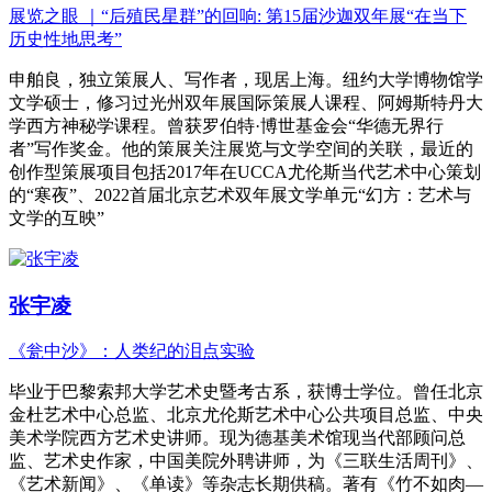
展览之眼 ｜“后殖民星群”的回响: 第15届沙迦双年展“在当下
历史性地思考”
申舶良，独立策展人、写作者，现居上海。纽约大学博物馆学
文学硕士，修习过光州双年展国际策展人课程、阿姆斯特丹大
学西方神秘学课程。曾获罗伯特·博世基金会“华德无界行
者”写作奖金。他的策展关注展览与文学空间的关联，最近的
创作型策展项目包括2017年在UCCA尤伦斯当代艺术中心策划
的“寒夜”、2022首届北京艺术双年展文学单元“幻方：艺术与
文学的互映”
张宇凌
《瓮中沙》：人类纪的泪点实验
毕业于巴黎索邦大学艺术史暨考古系，获博士学位。曾任北京
金杜艺术中心总监、北京尤伦斯艺术中心公共项目总监、中央
美术学院西方艺术史讲师。现为德基美术馆现当代部顾问总
监、艺术史作家，中国美院外聘讲师，为《三联生活周刊》、
《艺术新闻》、《单读》等杂志长期供稿。著有《竹不如肉—