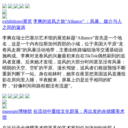
exhibitions
|
展览
李爽的追风之旅“Alliance” ：风暴、媒介与人
之间的漩涡
李爽在瑞士巴塞尔艺术馆的展览标题“Alliance”首先是一个地
名，这是一个内布拉斯加州西部的小城，位于美国大平原“龙
卷风走廊”的风暴活动地带，主要由铁路编组场等交通基础设
施构成。李爽对龙卷风的兴趣最初来自在TikTok偶然刷到的追
风者直播。后来她才发现，追风的大部分时间甚至没有风暴：
晴朗的天空、空旷的平原、漫长驾驶，追风者们根据预报不断
重新判断下一站。身在柏林时，她常在夜里把美国追风直播投
影在房间里入睡，半夜醒来，屏幕上仍是近乎相同的旷
野，“好像时间和路程都没有流逝”。
museum
|
博物馆
在流动中重组文化群落：再出发的余德耀美术
馆
在近日于余德耀美术馆落幕的艺术家刘任与张如怡的双人