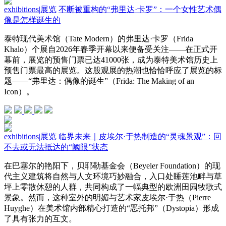
exhibitions
|
展览
不断被重构的“弗里达·卡罗”：一个女性艺术偶
像是怎样诞生的
泰特现代美术馆（Tate Modern）的弗里达·卡罗（Frida
Khalo）个展自2026年春季开幕以来便备受关注——在正式开
幕前，展览的预售门票已达41000张，成为泰特美术馆历史上
预售门票最高的展览。这股观展的热潮也恰恰呼应了展览的标
题——“弗里达：偶像的诞生”（Frida: The Making of an
Icon）。
exhibitions
|
展览
临界未来｜皮埃尔·于热制造的“灵魂景观”：回
不去或无法抵达的“阈限”状态
在巴塞尔的艳阳下，贝耶勒基金会（Beyeler Foundation）的现
代主义建筑将自然与人文环境巧妙融合，入口处睡莲池畔与草
坪上零散休憩的人群，共同构成了一幅典型的欧洲田园牧歌式
景象。然而，这种室外的明媚与艺术家皮埃尔·于热（Pierre
Huyghe）在美术馆内部精心打造的“恶托邦”（Dystopia）形成
了具有张力的互文。