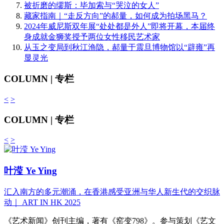
被折磨的缪斯：毕加索与“哭泣的女人”
藏家指南｜“走反方向”的郝量，如何成为拍场黑马？
2024年威尼斯双年展“处处都是外人”即将开幕，本届终
身成就金狮奖授予两位女性移民艺术家
从玉之变局到秋江渔隐，郝量于震旦博物馆以“辟雍”再
显灵光
COLUMN | 专栏
<
>
COLUMN | 专栏
<
>
叶滢 Ye Ying
汇入南方的多元潮涌，在香港感受亚洲与华人新生代的交织脉
动｜ ART IN HK 2025
《艺术新闻》创刊主编，著有《窑变798》。参与策划《艺文