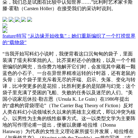
朵，我们总是试图在比较中认知世界……”比利时艺术家卡斯
滕·霍勒（Carsten Höller）在接受我们的采访时说到。
feature
|
特写
“从边缘开始收集”：她们重新编织了一个打捞世界
的“载物袋”
“当我开始写科幻小说时，我便背着这口沉甸甸的袋子，里面
装满了懦夫和笨拙的人、比芥菜籽还小的微粒，以及一个个精
密编织的网兜，当你费力地解开它们时，会发现其中藏着一颗
蓝色的小石子、一台在异世界精准运转的计时器，还有老鼠的
头骨；这个袋子里充斥着无尽的开端、启示、失落、变化与转
译，比冲突更多的是花招，比胜利更多的是陷阱与幻觉；这个
袋子里充满了受困的飞船、失败的任务以及迷茫的人们。”美
国小说家厄休拉·勒古恩（Ursula K. Le Guin）在1986年提出
的“虚构的背袋理论”（The Carrier Bag Theory of Fiction）反对
人类在科幻小说领域长久以来的英雄主义模式，即以冲突为核
心、以男性为主角的线性叙事方式。这一以类型文学为主要阵
地的写作理论甫一提出，便被以唐娜·哈拉维（Donna
Haraway）为代表的女性主义理论家所援引并发展，哈拉维在
《与麻烦共存》（Staying with the Trouble）一书中写道，“在