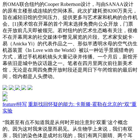
所OMA联合纽约的Cooper Robertson设计，与由SANAA设计
的原有主楼形成连续的空间体系。此次扩建耗资8200万美元，
旨在减轻旧馆的空间压力、提供更多与艺术家和机构的合作机
会。[1]美术馆在开幕的首个周末选择免费向公众开放，门票
在开放前几天即被领完。若对纽约的艺术生态略有关注，很难
不在开幕周末的社交媒体中瞥见展览的片段。艺术家安妮卡·
易（Anicka Yi）的代表作品之一、形似半透明水母的空气仿生
机器装置《In Love with the World》被以一种近乎景观猎奇的
方式，通过手机相机镜头大量记录并传播。一个月后，新馆开
幕依旧是城中热议话题之一。笔者在四月里两次前往新美术
馆，无论是在周四免费开放时段还是周日下午闭馆前的最后时
间，馆内都是人头攒动。
feature
|
特写
重新找回怀疑的能力: 卡斯滕·霍勒在北京的“双”重
实验
“我甚至有点不知道我是从何时开始注意到‘双重’这个概念
的。因为这对我来说显而易见。从生物学上来说，我们有双
亲，我们的染色体是成对出现的，我们有两只眼睛、两个耳