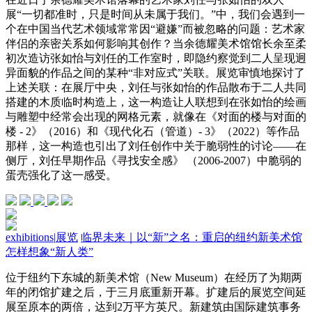
展“一切都准时，只是时间从未属于我们。”中，我们会遇到一
个在中国当代艺术领域常常因“避嫌”而被忽略的问题：艺术家
伴侣的亲密关系如何影响其创作？当余德耀美术馆馆长余至柔
初次造访张如怡与刘任的工作室时，即隐约察觉到二人呈现迥
异面貌的作品之间的某种“非对应式”关联。展览审慎地探讨了
上述关联：在展厅中央，刘任与张如怡的作品散布于二人共同
搭建的木质临时构造上，这一构造让人联想到在张如怡的绘画
与雕塑中经常会出现的网格元素，就像在《对面的楼与对面的
楼 - 2》（2016）和《现代化石（管道）- 3》（2022）等作品
那样，这一构造也引出了刘任创作中关于脆弱性的讨论——在
侧厅，刘任早期作品《寻找安全感》 （2006-2007）中脆弱的
蛋壳强化了这一感受。
exhibitions
|
展览
临界未来｜以“新”之名：重启的纽约新美术馆
怎样想象“新人类”
位于纽约下东城的新美术馆（New Museum）在经历了为期两
年的闭馆扩建之后，于三月底重新开幕。扩建后的展览空间延
展至原本的两倍，达到2万平方英尺。新建筑由国际建筑事务