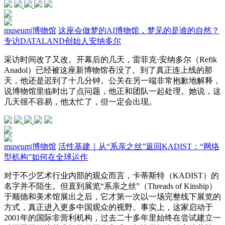
museum
|
博物馆
这座会做梦的AI博物馆，梦见的是谁的自然？
专访DATALAND创始人安纳多尔
采访时间改了又改。开幕后的几天，雷菲克·安纳多尔（Refik
Anadol）已经被这座新博物馆吞没了。到了真正连上线的那
天，他还是迟到了十几分钟。公关在另一端非常抱歉地解释，
说博物馆里临时出了点问题，他正和团队一起处理。她说，这
几天很不容易，他太忙了，但一定会出现。
museum
|
博物馆
活性基建｜从“系亲之丝”返回KADIST：“网络
型机构”如何在全球运作
对于不少艺术行业内部的观众而言，卡蒂斯特（KADIST）的
名字并不陌生。但直到展览“系亲之丝”（Threads of Kinship）
于顺德和美术馆展出之后，它才第一次以一场完整线下展览的
方式，真正进入更多中国观众的视野。事实上，这家启动于
2001年的国际非营利机构，过去二十多年里始终在尝试建立一