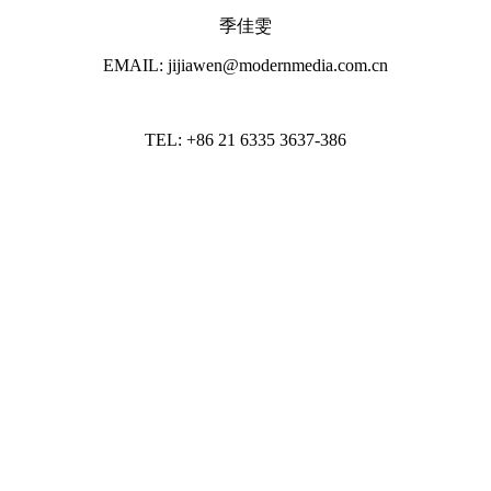
季佳雯
EMAIL: jijiawen@modernmedia.com.cn
TEL: +86 21 6335 3637-386