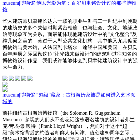
museum
|
博物馆
他以光影为笔：百岁贝聿铭设计过的那些博物
馆
华人建筑师贝聿铭长达六十载的职业生涯与二十世纪中到晚期
的建筑史的多个关键时期紧密相连，也与社会、文化、地缘政
治等现象互为关系。而最能体现他建筑设计中的“文化整合”及
纯几何之美的，莫过于大型公共文化机构，其中他又尤其偏爱
博物馆与美术馆。从法国到卡塔尔，途经中国和美国，在贝氏
百年寿辰之际回顾这位“让光线来做设计”的建筑师过往知名的
博物馆设计作品，我们或许能够体会到贝聿铭建筑设计中的强
大生命力。
museum
|
博物馆
“超级”藏家：古根海姆家族是如何进入艺术领
域的
前往纽约古根海姆博物馆（the Solomon R. Guggenheim
Museum）参观的人们从不会忘记这栋著名建筑的设计者弗兰
克·劳埃德·赖特（Frank Lloyd Wright），然而对于这个“超
级”美术馆背后的缔造者却鲜人有问津。值创建80周年之际，
纽约古根海姆博物馆的的新展“远见卓识者：缔造现代古根海