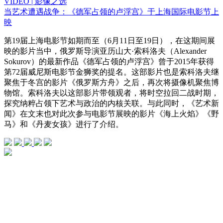
VIDEO | 影像之选
当艺术遭遇战争：《德军占领的卢浮宫》于上海国际电影节上
映
第19届上海电影节如期而至（6月11日至19日），在这期间展
映的影片当中，俄罗斯导演亚历山大·索科洛夫（Alexander
Sokurov）的最新作品《德军占领的卢浮宫》曾于2015年获得
第72届威尼斯电影节金狮奖的提名。这部影片也是索科洛夫继
聚焦于冬宫的影片《俄罗斯方舟》之后，再次将摄像机聚焦博
物馆。索科洛夫以这部影片带领观者，将时空拉回二战时期，
探究纳粹占领下艺术与政治的内核关联。与此同时，《艺术新
闻》在文末也对此次参与电影节展映的影片《海上火焰》《野
马》和《丹麦女孩》进行了介绍。