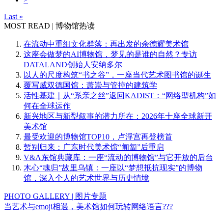
Last »
MOST READ | 博物馆热读
在流动中重组文化群落：再出发的余德耀美术馆
这座会做梦的AI博物馆，梦见的是谁的自然？专访
DATALAND创始人安纳多尔
以人的尺度构筑“书之谷”，一座当代艺术图书馆的诞生
覆写威双德国馆：萧崇与管控的建筑学
活性基建｜从“系亲之丝”返回KADIST：“网络型机构”如
何在全球运作
新兴地区与新型叙事的潜力所在：2026年十座全球新开
美术馆
最受欢迎的博物馆TOP10，卢浮宫再登榜首
暂别归来：广东时代美术馆“匍匐”后重启
V&A东馆典藏库：一座“流动的博物馆”与它开放的后台
木心“魂归”故里乌镇：一座以“梦想抵抗现实”的博物
馆，深入个人的艺术世界与历史情境
PHOTO GALLERY | 图片专题
当艺术与emoji相遇，美术馆如何玩转网络语言???