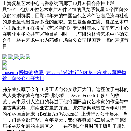
上海复星艺术中心与香格纳画廊于12月20日合作推出群
展“20”，包括20位艺术家共20件／组的展览系复星首个面向公
众的特别群展，回顾20年来的中国当代艺术伴随着经济与社会
的剧变呈现出复杂多变的面貌。复星基金会主席、复星艺术中
心主席王津元在接受《艺术新闻》专访时表示，复星艺术中心
在孵化更多公共艺术项目的同时，已与纽约林肯艺术中心确立
合作，将在艺术中心内部或广场向公众呈现国际一流的表演节
目。
museum
|
博物馆
收藏 | 古典与当代并行的柏林弗尔睿典藏博物
馆，向公众打开大门
弗尔睿典藏于今年10月正式向公众敞开大门。这座位于柏林的
私人美术馆藏有德希雷·弗尔睿（Desiré Feuerle）多年的收
藏，其中最引人注目的莫过于他将国际当代艺术家的作品与中
国古典家具、东南亚古董的并置。弗尔睿典藏曾在今年4月末
的柏林画廊周末（Berlin Art Weekend）上进行过公开展示，当
时，门票全部售罄。今年夏天，弗尔睿典藏的二层成为了第9
届柏林双年展的主展区之一，在不到3个月时间里吸引了超过