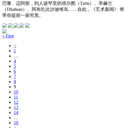
巴黎、迈阿密，到人迹罕至的塔尔图（Tartu）、宰赫兰
（Dhahran）、阿布扎比沙迪维岛……在此，《艺术新闻》 将
带你提前一探究竟。
« First
<
1
…
4
5
6
7
8
9
10
11
12
13
14
…
19
>