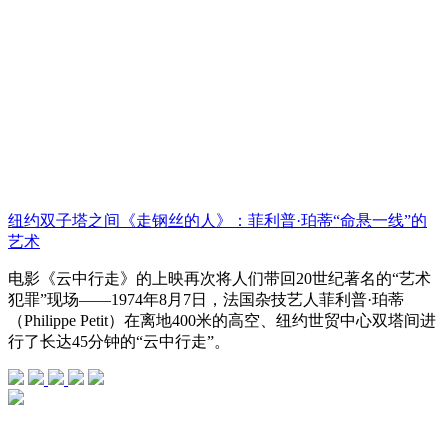
纽约双子塔之间《走钢丝的人》：菲利普·珀蒂“命悬一线”的
艺术
电影《云中行走》的上映再次将人们带回20世纪著名的“艺术
犯罪”现场——1974年8月7日，法国杂技艺人菲利普·珀蒂
（Philippe Petit）在离地400米的高空、纽约世贸中心双塔间进
行了长达45分钟的“云中行走”。