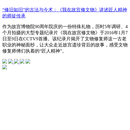
“修旧如旧”的古法与今术：《我在故宫修文物》讲述匠人精神
的师徒传承
作为故宫博物院90周年院庆的一份特殊礼物，历时5年调研、4
个月拍摄的大型专题纪录片《我在故宫修文物》于2016年1月7
日至9日在CCTV9首播。该纪录片揭开了文物修复师这一古老
职业的神秘面纱，让大众走近故宫遗珍背后的故事，感受文物
修复师傅们执着的“匠人精神”。