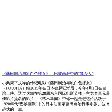
《藤田嗣治与乳白色裸女》，巴黎画派中的“异乡人”
小栗康平执导的传记电影《藤田嗣治与乳白色裸女》
（FOUJITA）继2015年在日本掀起狂潮后，今年4月1日在台
湾上映。透过这部在第28届东京国际电影节揽下主竞赛单元最
佳影片提名的影片，《艺术新闻》带你一起走进这位活跃于
1920年代“巴黎画派”中的日本油画家藤田嗣治行事乖张、波澜
起伏的一生。