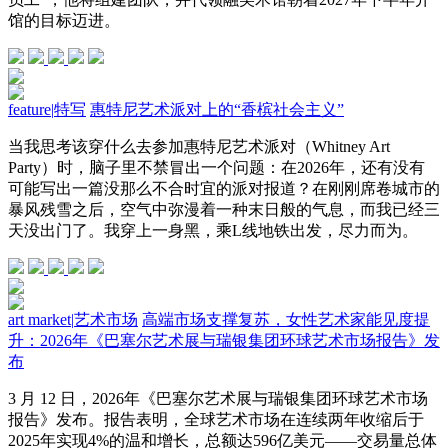
馆的目标迈进。
feature
|
特写
惠特尼艺术派对上的“香槟社会主义”
当我思考该穿什么去参加惠特尼艺术派对（Whitney Art
Party）时，脑子里不禁冒出一个问题：在2026年，还有没有
可能写出一篇没那么不合时宜的派对报道？在刚刚席卷城市的
暴风残雪之后，空气中弥漫着一种末日般的气息，而我已经三
天没出门了。我穿上一身黑，乘L线地铁出发，尽力而为。
art market
|
艺术市场
高端市场支撑复苏，女性艺术家能见度提
升：2026年《巴塞尔艺术展与瑞银集团环球艺术市场报告》发
布
3 月 12 日，2026年《巴塞尔艺术展与瑞银集团环球艺术市场
报告》发布。报告表明，全球艺术市场在连续两年收缩后于
2025年实现4%的温和增长，总额达596亿美元——交易量总体