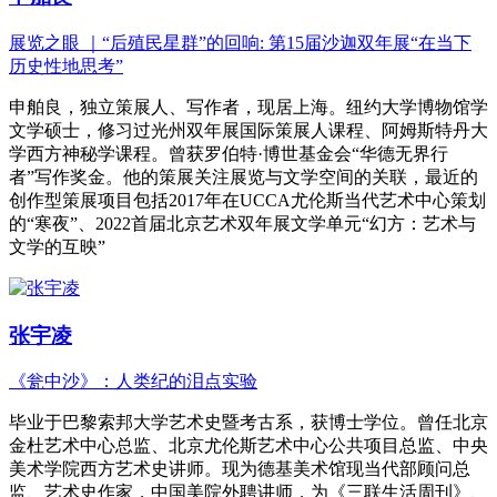
展览之眼 ｜“后殖民星群”的回响: 第15届沙迦双年展“在当下
历史性地思考”
申舶良，独立策展人、写作者，现居上海。纽约大学博物馆学
文学硕士，修习过光州双年展国际策展人课程、阿姆斯特丹大
学西方神秘学课程。曾获罗伯特·博世基金会“华德无界行
者”写作奖金。他的策展关注展览与文学空间的关联，最近的
创作型策展项目包括2017年在UCCA尤伦斯当代艺术中心策划
的“寒夜”、2022首届北京艺术双年展文学单元“幻方：艺术与
文学的互映”
张宇凌
《瓮中沙》：人类纪的泪点实验
毕业于巴黎索邦大学艺术史暨考古系，获博士学位。曾任北京
金杜艺术中心总监、北京尤伦斯艺术中心公共项目总监、中央
美术学院西方艺术史讲师。现为德基美术馆现当代部顾问总
监、艺术史作家，中国美院外聘讲师，为《三联生活周刊》、