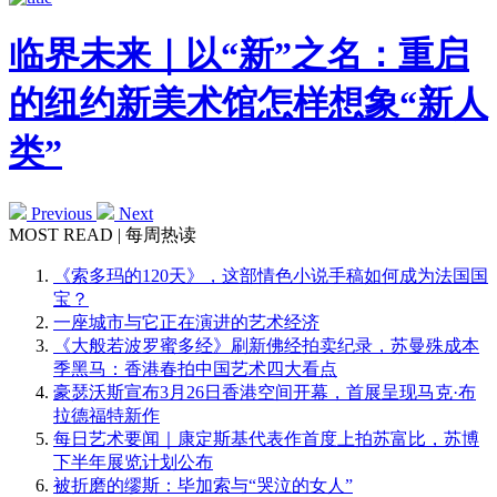
临界未来｜以“新”之名：重启
的纽约新美术馆怎样想象“新人
类”
Previous
Next
MOST READ | 每周热读
《索多玛的120天》，这部情色小说手稿如何成为法国国
宝？
一座城市与它正在演进的艺术经济
《大般若波罗蜜多经》刷新佛经拍卖纪录，苏曼殊成本
季黑马：香港春拍中国艺术四大看点
豪瑟沃斯宣布3月26日香港空间开幕，首展呈现马克·布
拉德福特新作
每日艺术要闻｜康定斯基代表作首度上拍苏富比，苏博
下半年展览计划公布
被折磨的缪斯：毕加索与“哭泣的女人”