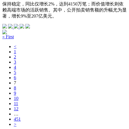
保持稳定，同比仅增长2%，达到4150万笔；而价值增长则依
赖高端市场的活跃销售。其中，公开拍卖销售额的升幅尤为显
著，增长9%至207亿美元。
« First
<
1
2
3
4
5
6
7
8
9
10
11
12
…
451
>