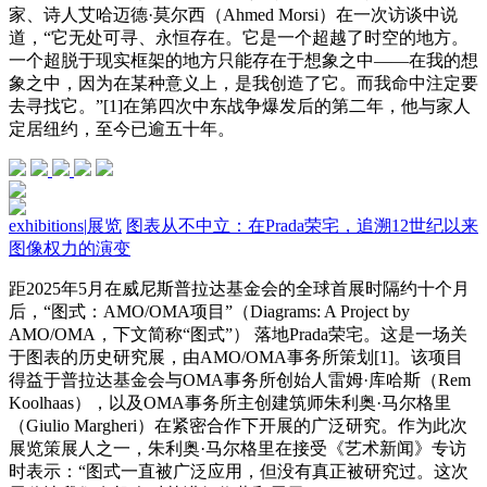
家、诗人艾哈迈德·莫尔西（Ahmed Morsi）在一次访谈中说
道，“它无处可寻、永恒存在。它是一个超越了时空的地方。
一个超脱于现实框架的地方只能存在于想象之中——在我的想
象之中，因为在某种意义上，是我创造了它。而我命中注定要
去寻找它。”[1]在第四次中东战争爆发后的第二年，他与家人
定居纽约，至今已逾五十年。
exhibitions
|
展览
图表从不中立：在Prada荣宅，追溯12世纪以来
图像权力的演变
距2025年5月在威尼斯普拉达基金会的全球首展时隔约十个月
后，“图式：AMO/OMA项目”（Diagrams: A Project by
AMO/OMA，下文简称“图式”） 落地Prada荣宅。这是一场关
于图表的历史研究展，由AMO/OMA事务所策划[1]。该项目
得益于普拉达基金会与OMA事务所创始人雷姆·库哈斯（Rem
Koolhaas），以及OMA事务所主创建筑师朱利奥·马尔格里
（Giulio Margheri）在紧密合作下开展的广泛研究。作为此次
展览策展人之一，朱利奥·马尔格里在接受《艺术新闻》专访
时表示：“图式一直被广泛应用，但没有真正被研究过。这次