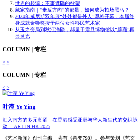
世界的起源：不事遮隐的欲望
藏家指南｜“走反方向”的郝量，如何成为拍场黑马？
2024年威尼斯双年展“处处都是外人”即将开幕，本届终
身成就金狮奖授予两位女性移民艺术家
从玉之变局到秋江渔隐，郝量于震旦博物馆以“辟雍”再
显灵光
COLUMN | 专栏
<
>
COLUMN | 专栏
<
>
叶滢 Ye Ying
汇入南方的多元潮涌，在香港感受亚洲与华人新生代的交织脉
动｜ ART IN HK 2025
《艺术新闻》创刊主编，著有《窑变798》。参与策划《艺文