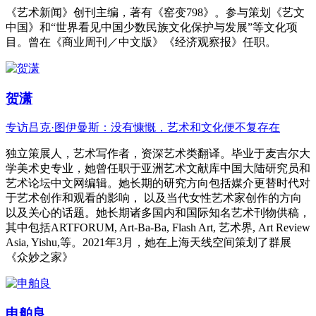
《艺术新闻》创刊主编，著有《窑变798》。参与策划《艺文
中国》和“世界看见中国少数民族文化保护与发展”等文化项
目。曾在《商业周刊／中文版》《经济观察报》任职。
贺潇
专访吕克·图伊曼斯：没有慷慨，艺术和文化便不复存在
独立策展人，艺术写作者，资深艺术类翻译。毕业于麦吉尔大
学美术史专业，她曾任职于亚洲艺术文献库中国大陆研究员和
艺术论坛中文网编辑。她长期的研究方向包括媒介更替时代对
于艺术创作和观看的影响， 以及当代女性艺术家创作的方向
以及关心的话题。她长期诸多国内和国际知名艺术刊物供稿，
其中包括ARTFORUM, Art-Ba-Ba, Flash Art, 艺术界, Art Review
Asia, Yishu,等。2021年3月，她在上海天线空间策划了群展
《众妙之家》
申舶良