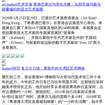
art market
|
艺术市场
香港巴塞尔与变化共舞：头部市场与新兴
能量编织的亚太艺术版图
2026年3月25日至29日，巴塞尔艺术展香港展会（Art Basel
Hong Kong，下称香港巴塞尔）在香港会议展览中心举办。本
届展会汇聚了来自41个国家及地区的240间画廊。本届展会还
包括聚焦亚太艺术家的专题展览展区“策展角
落”（Kabinett），并推出聚焦中生代艺术家近作的“艺路回
声”（Echoes）与探索科技边际的数字艺术板块“Zero 10”两大
全新展区。
feature
|
特写
多元引力场：塑形中的大湾区艺术网络
繁忙的三月，曾在香港M+博物馆与大馆当代美术馆工作十余
年的皮力，今年的工作日常已与往年明显不同。近期就任深圳
融美术馆馆长之后，他开始经常从香港搭乘高铁往返深圳，点
对点通勤约一小时。据他回忆，2012年自己结束面试香港
M+职位返回广州时，搭乘京九线仍需两个多小时。2019年写
入《粤港澳大湾区发展规划纲要》的“一小时生活圈”，如今早