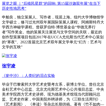
展览之眼 ｜“后殖民星群”的回响: 第15届沙迦双年展“在当下
历史性地思考”
申舶良，独立策展人、写作者，现居上海。纽约大学博物馆学
文学硕士，修习过光州双年展国际策展人课程、阿姆斯特丹大
学西方神秘学课程。曾获罗伯特·博世基金会“华德无界行
者”写作奖金。他的策展关注展览与文学空间的关联，最近的
创作型策展项目包括2017年在UCCA尤伦斯当代艺术中心策划
的“寒夜”、2022首届北京艺术双年展文学单元“幻方：艺术与
文学的互映”
张宇凌
《瓮中沙》：人类纪的泪点实验
毕业于巴黎索邦大学艺术史暨考古系，获博士学位。曾任北京
金杜艺术中心总监、北京尤伦斯艺术中心公共项目总监、中央
美术学院西方艺术史讲师。现为德基美术馆现当代部顾问总
监、艺术史作家，中国美院外聘讲师，为《三联生活周刊》、
《艺术新闻》、《单读》等杂志长期供稿。著有《竹不如肉—