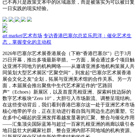
已不再只是政策文本中的区域愿景，而是被落实为可以被日复
一日实践的现实经验。
art market
|
艺术市场
专访香港巴塞尔总监乐思洋：催化艺术生
态，掌握变化的主动权
2026年巴塞尔艺术展香港展会（下称“香港巴塞尔”）已于3月
25日开幕，推出多项最新举措。一方面，展会通过多个项目触
达亚洲不同地方的机构网络——从邀请亚洲多地机构策展人共
同策划大型艺术展区“艺聚空间”，到发起“巴塞尔艺术展香港
展会文化之友”企划，拓展与亚洲美术馆的合作关系。另一方
面，本届展会推出聚焦中生代艺术家近作的“艺路回
声”（Echoes）新展区，以及首度亮相亚洲、探索科技边际的
数字艺术板块“Zero 10”，大胆引入市场新流、调整呈现结构。
在这些变动背后，我们看到香港巴塞尔这一处于亚洲艺术市场
核心地带的平台，正在主动进行着自我与周边生态的重塑。它
在多中心崛起的亚洲发挥着越发显著的汇聚、整合与催化作用
——汇集顶尖国际蓝筹与超过一百家扎根亚洲的画廊以吸引各
地日益壮大的藏家社群、整合亚洲内部不同地域的机构资源、
以新展区催化区域内新的需求结构的生长。