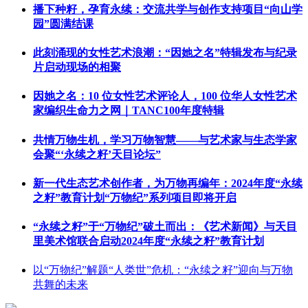
播下种籽，孕育永续：交流共学与创作支持项目“向山学
园”圆满结课
此刻涌现的女性艺术浪潮：“因她之名”特辑发布与纪录
片启动现场的相聚
因她之名：10 位女性艺术评论人，100 位华人女性艺术
家编织生命力之网｜TANC100年度特辑
共情万物生机，学习万物智慧——与艺术家与生态学家
会聚“‘永续之籽’天目论坛”
新一代生态艺术创作者，为万物再编年：2024年度“永续
之籽”教育计划“万物纪”系列项目即将开启
“永续之籽”于“万物纪”破土而出：《艺术新闻》与天目
里美术馆联合启动2024年度“永续之籽”教育计划
以“万物纪”解题“人类世”危机：“永续之籽”迎向与万物
共舞的未来