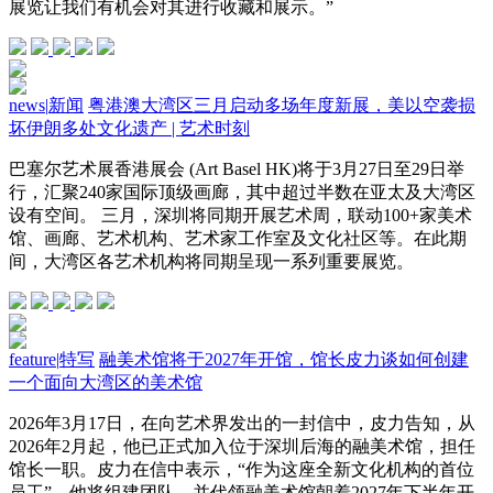
展览让我们有机会对其进行收藏和展示。”
news
|
新闻
粤港澳大湾区三月启动多场年度新展，美以空袭损
坏伊朗多处文化遗产 | 艺术时刻
巴塞尔艺术展香港展会 (Art Basel HK)将于3月27日至29日举
行，汇聚240家国际顶级画廊，其中超过半数在亚太及大湾区
设有空间。 三月，深圳将同期开展艺术周，联动100+家美术
馆、画廊、艺术机构、艺术家工作室及文化社区等。在此期
间，大湾区各艺术机构将同期呈现一系列重要展览。
feature
|
特写
融美术馆将于2027年开馆，馆长皮力谈如何创建
一个面向大湾区的美术馆
2026年3月17日，在向艺术界发出的一封信中，皮力告知，从
2026年2月起，他已正式加入位于深圳后海的融美术馆，担任
馆长一职。皮力在信中表示，“作为这座全新文化机构的首位
员工”，他将组建团队，并代领融美术馆朝着2027年下半年开