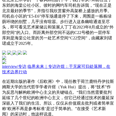
东郊的海棠公社小区。彼时的网约车司机告诉我，“现在正是
北京最好的季节”，并指引我欣赏窗外高架桥上盛放的月季。
司机在小区的“E5-E6”停车场通道停了下来，周围是一栋栋绿
荫环绕的别墅，几乎没有喧嚣。步行进入这条幽暗通道至尽
头，即可看见艺术家储云和策展人丁丁在2023年8月成立的“外
部空间”的入口。而距离外部空间不远的C22号楼的一层停车
库则是海棠公社里的另一处艺术空间“C22空间”，由藏家刘珺
珺成立于2025年。
interview
|
专访
临界未来｜专访许煜：于无家可归处落脚，在
技术边界行动
在近期出版的著作《后欧洲》中，现任教于荷兰鹿特丹伊拉斯
姆斯大学的当代哲学学者许煜（Yuk Hui）提出，将“技术”作
为反思与解构欧洲中心主义的关键锚点。“我们当然需要批判
延续了几个世纪的欧洲中心主义，但它已经通过技术的蔓延深
深嵌入了我们的生活。所以，仅仅从价值观去批判或者简单宣
称‘欧洲不再是参考标准’是过于简单的。”在接受《艺术新
闻》的采访时，他这样说道。