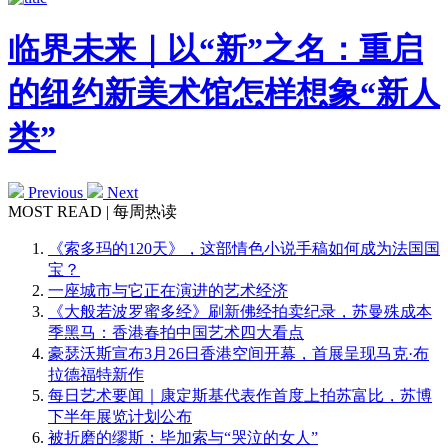
临界未来｜以“新”之名：重启
的纽约新美术馆怎样想象“新人
类”
Previous
Next
MOST READ | 每周热读
《索多玛的120天》，这部情色小说手稿如何成为法国国
宝？
一座城市与它正在演进的艺术经济
《大般若波罗蜜多经》刷新佛经拍卖纪录，苏曼殊成本
季黑马：香港春拍中国艺术四大看点
豪瑟沃斯宣布3月26日香港空间开幕，首展呈现马克·布
拉德福特新作
每日艺术要闻｜康定斯基代表作首度上拍苏富比，苏博
下半年展览计划公布
被折磨的缪斯：毕加索与“哭泣的女人”