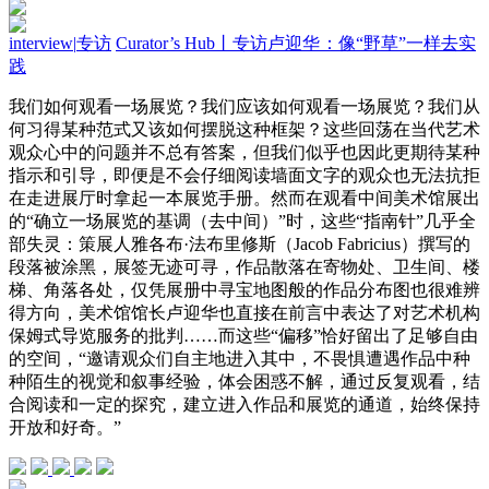
interview
|
专访
Curator’s Hub丨专访卢迎华 ：像“野草”一样去实
践
我们如何观看一场展览？我们应该如何观看一场展览？我们从
何习得某种范式又该如何摆脱这种框架？这些回荡在当代艺术
观众心中的问题并不总有答案，但我们似乎也因此更期待某种
指示和引导，即便是不会仔细阅读墙面文字的观众也无法抗拒
在走进展厅时拿起一本展览手册。然而在观看中间美术馆展出
的“确立一场展览的基调（去中间）”时，这些“指南针”几乎全
部失灵：策展人雅各布·法布里修斯（Jacob Fabricius）撰写的
段落被涂黑，展签无迹可寻，作品散落在寄物处、卫生间、楼
梯、角落各处，仅凭展册中寻宝地图般的作品分布图也很难辨
得方向，美术馆馆长卢迎华也直接在前言中表达了对艺术机构
保姆式导览服务的批判……而这些“偏移”恰好留出了足够自由
的空间，“邀请观众们自主地进入其中，不畏惧遭遇作品中种
种陌生的视觉和叙事经验，体会困惑不解，通过反复观看，结
合阅读和一定的探究，建立进入作品和展览的通道，始终保持
开放和好奇。”