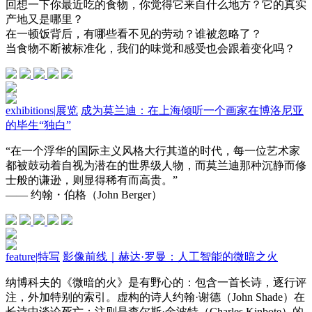
回想一下你最近吃的食物，你觉得它来自什么地方？它的真实
产地又是哪里？
在一顿饭背后，有哪些看不见的劳动？谁被忽略了？
当食物不断被标准化，我们的味觉和感受也会跟着变化吗？
exhibitions
|
展览
成为莫兰迪：在上海倾听一个画家在博洛尼亚
的毕生“独白”
“在一个浮华的国际主义风格大行其道的时代，每一位艺术家
都被鼓动着自视为潜在的世界级人物，而莫兰迪那种沉静而修
士般的谦逊，则显得稀有而高贵。”
—— 约翰・伯格（John Berger）
feature
|
特写
影像前线｜赫达·罗曼：人工智能的微暗之火
纳博科夫的《微暗的火》是有野心的：包含一首长诗，逐行评
注，外加特别的索引。虚构的诗人约翰·谢德（John Shade）在
长诗中谈论死亡；注则是查尔斯·金波特（Charles Kinbote）的