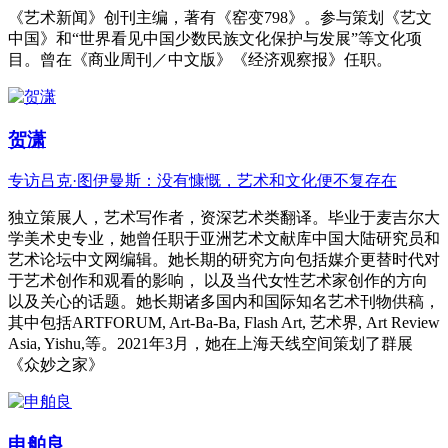
《艺术新闻》创刊主编，著有《窑变798》。参与策划《艺文
中国》和“世界看见中国少数民族文化保护与发展”等文化项
目。曾在《商业周刊／中文版》《经济观察报》任职。
贺潇
专访吕克·图伊曼斯：没有慷慨，艺术和文化便不复存在
独立策展人，艺术写作者，资深艺术类翻译。毕业于麦吉尔大
学美术史专业，她曾任职于亚洲艺术文献库中国大陆研究员和
艺术论坛中文网编辑。她长期的研究方向包括媒介更替时代对
于艺术创作和观看的影响， 以及当代女性艺术家创作的方向
以及关心的话题。她长期诸多国内和国际知名艺术刊物供稿，
其中包括ARTFORUM, Art-Ba-Ba, Flash Art, 艺术界, Art Review
Asia, Yishu,等。2021年3月，她在上海天线空间策划了群展
《众妙之家》
申舶良