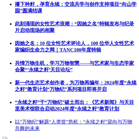
播下种籽，孕育永续：交流共学与创作支持项目“向山学
园”圆满结课
此刻涌现的女性艺术浪潮：“因她之名”特辑发布与纪录
片启动现场的相聚
因她之名：10 位女性艺术评论人，100 位华人女性艺术
家编织生命力之网｜TANC100年度特辑
共情万物生机，学习万物智慧——与艺术家与生态学家
会聚“‘永续之籽’天目论坛”
新一代生态艺术创作者，为万物再编年：2024年度“永续
之籽”教育计划“万物纪”系列项目即将开启
“永续之籽”于“万物纪”破土而出：《艺术新闻》与天目
里美术馆联合启动2024年度“永续之籽”教育计划
以“万物纪”解题“人类世”危机：“永续之籽”迎向与万物
共舞的未来