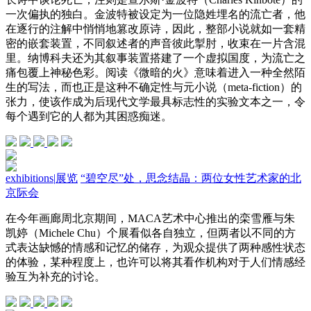
一次偏执的独白。金波特被设定为一位隐姓埋名的流亡者，他
在逐行的注解中悄悄地篡改原诗，因此，整部小说就如一套精
密的嵌套装置，不同叙述者的声音彼此掣肘，收束在一片含混
里。纳博科夫还为其叙事装置搭建了一个虚拟国度，为流亡之
痛包覆上神秘色彩。阅读《微暗的火》意味着进入一种全然陌
生的写法，而也正是这种不确定性与元小说（meta-fiction）的
张力，使该作成为后现代文学最具标志性的实验文本之一，令
每个遇到它的人都为其困惑痴迷。
exhibitions
|
展览
“碧空尽”处，思念结晶：两位女性艺术家的北
京际会
在今年画廊周北京期间，MACA艺术中心推出的栾雪雁与朱
凯婷（Michele Chu）个展看似各自独立，但两者以不同的方
式表达缺憾的情感和记忆的储存，为观众提供了两种感性状态
的体验，某种程度上，也许可以将其看作机构对于人们情感经
验互为补充的讨论。