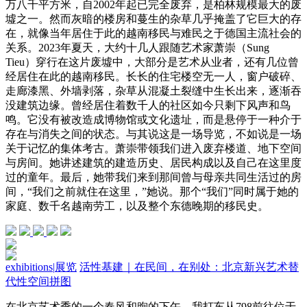
万八千平方米，自2002年起已完全废弃，是柏林规模最大的废
墟之一。然而灰暗的楼房和蔓生的杂草几乎掩盖了它巨大的存
在，就像当年居住于此的越南移民与难民之于德国主流社会的
关系。2023年夏天，大约十几人跟随艺术家萧崇（Sung
Tieu）穿行在这片废墟中，大部分是艺术从业者，还有几位曾
经居住在此的越南移民。长长的住宅楼空无一人，窗户破碎、
走廊漆黑、外墙剥落，杂草从混凝土裂缝中生长出来，逐渐吞
没建筑边缘。曾经居住着数千人的社区如今只剩下风声和鸟
鸣。它没有被改造成博物馆或文化遗址，而是悬停于一种介于
存在与消失之间的状态。与其说这是一场导览，不如说是一场
关于记忆的集体考古。萧崇带领我们进入废弃楼道、地下空间
与房间。她讲述建筑的建造历史、居民构成以及自己在这里度
过的童年。最后，她带我们来到那间曾与母亲共同生活过的房
间，“我们之前就住在这里，”她说。那个“我们”同时属于她的
家庭、数千名越南劳工，以及整个东德晚期的移民史。
exhibitions
|
展览
活性基建｜在民间，在别处：北京新兴艺术替
代性空间拼图
在北京艺术季的一个春风和煦的下午，我打车从798前往位于