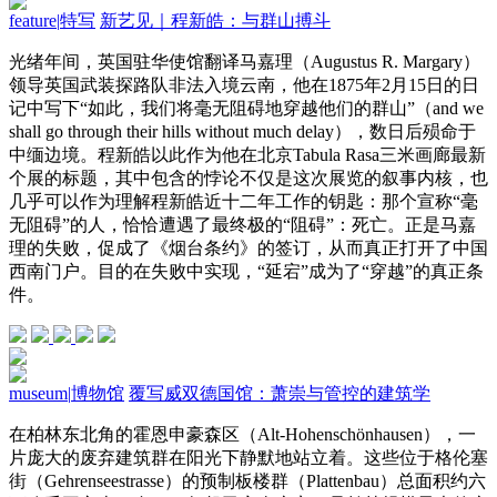
feature
|
特写
新艺见｜程新皓：与群山搏斗
光绪年间，英国驻华使馆翻译马嘉理（Augustus R. Margary）
领导英国武装探路队非法入境云南，他在1875年2月15日的日
记中写下“如此，我们将毫无阻碍地穿越他们的群山”（and we
shall go through their hills without much delay），数日后殒命于
中缅边境。程新皓以此作为他在北京Tabula Rasa三米画廊最新
个展的标题，其中包含的悖论不仅是这次展览的叙事内核，也
几乎可以作为理解程新皓近十二年工作的钥匙：那个宣称“毫
无阻碍”的人，恰恰遭遇了最终极的“阻碍”：死亡。正是马嘉
理的失败，促成了《烟台条约》的签订，从而真正打开了中国
西南门户。目的在失败中实现，“延宕”成为了“穿越”的真正条
件。
museum
|
博物馆
覆写威双德国馆：萧崇与管控的建筑学
在柏林东北角的霍恩申豪森区（Alt-Hohenschönhausen），一
片庞大的废弃建筑群在阳光下静默地站立着。这些位于格伦塞
街（Gehrenseestrasse）的预制板楼群（Plattenbau）总面积约六