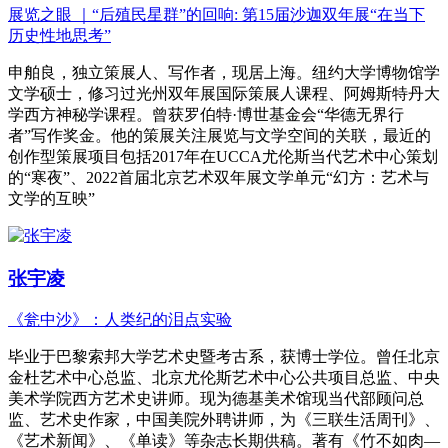
展览之眼 ｜“后殖民星群”的回响: 第15届沙迦双年展“在当下
历史性地思考”
申舶良，独立策展人、写作者，现居上海。纽约大学博物馆学
文学硕士，修习过光州双年展国际策展人课程、阿姆斯特丹大
学西方神秘学课程。曾获罗伯特·博世基金会“华德无界行
者”写作奖金。他的策展关注展览与文学空间的关联，最近的
创作型策展项目包括2017年在UCCA尤伦斯当代艺术中心策划
的“寒夜”、2022首届北京艺术双年展文学单元“幻方：艺术与
文学的互映”
张宇凌
《瓮中沙》：人类纪的泪点实验
毕业于巴黎索邦大学艺术史暨考古系，获博士学位。曾任北京
金杜艺术中心总监、北京尤伦斯艺术中心公共项目总监、中央
美术学院西方艺术史讲师。现为德基美术馆现当代部顾问总
监、艺术史作家，中国美院外聘讲师，为《三联生活周刊》、
《艺术新闻》、《单读》等杂志长期供稿。著有《竹不如肉—