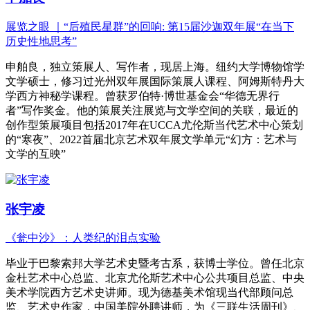
展览之眼 ｜“后殖民星群”的回响: 第15届沙迦双年展“在当下
历史性地思考”
申舶良，独立策展人、写作者，现居上海。纽约大学博物馆学
文学硕士，修习过光州双年展国际策展人课程、阿姆斯特丹大
学西方神秘学课程。曾获罗伯特·博世基金会“华德无界行
者”写作奖金。他的策展关注展览与文学空间的关联，最近的
创作型策展项目包括2017年在UCCA尤伦斯当代艺术中心策划
的“寒夜”、2022首届北京艺术双年展文学单元“幻方：艺术与
文学的互映”
张宇凌
《瓮中沙》：人类纪的泪点实验
毕业于巴黎索邦大学艺术史暨考古系，获博士学位。曾任北京
金杜艺术中心总监、北京尤伦斯艺术中心公共项目总监、中央
美术学院西方艺术史讲师。现为德基美术馆现当代部顾问总
监、艺术史作家，中国美院外聘讲师，为《三联生活周刊》、