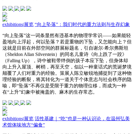
exhibitions
|
展览
“向上坠落”：我们时代的重力法则与生存幻象
“向上坠落”这一词条显然有违基本的物理学常识——如果能轻
盈地向上浮起，何以坠落？若是重物的下坠，又怎能向上？但
这就是目前在外部空间的群展标题名，引自谢尔·希尔弗斯坦
（Sheldon Allan Silverstein）的同名儿童诗《向上跌了一跤》
（Falling Up），诗中被鞋带绊倒的孩子本应下坠，但身体却
向上升入屋顶、树梢，再至天空，似以一种童话式的荒诞梦境
颠覆了人们对重力的经验。策展人陈立敏锐地捕捉到了这种物
理经验的断裂，将其转化为一道关于个体意志与社会秩序的隐
喻，即“坠落”不再仅是受限于重力的物理位移，而成为一种
在“上升”幻象中被掩盖的、麻木的生存常态。
exhibitions
|
展览
活性基建｜“吃”也是一种认识论，在温州弘美
术馆体味地方“偏食”