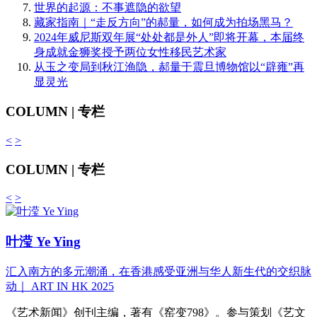
世界的起源：不事遮隐的欲望
藏家指南｜“走反方向”的郝量，如何成为拍场黑马？
2024年威尼斯双年展“处处都是外人”即将开幕，本届终
身成就金狮奖授予两位女性移民艺术家
从玉之变局到秋江渔隐，郝量于震旦博物馆以“辟雍”再
显灵光
COLUMN | 专栏
<
>
COLUMN | 专栏
<
>
叶滢 Ye Ying
汇入南方的多元潮涌，在香港感受亚洲与华人新生代的交织脉
动｜ ART IN HK 2025
《艺术新闻》创刊主编，著有《窑变798》。参与策划《艺文